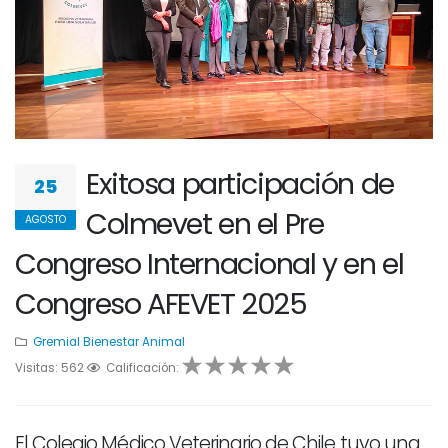
Exitosa participación de
25
Colmevet en el Pre
AGOSTO
Congreso Internacional y en el
Congreso AFEVET 2025
Gremial
Bienestar Animal
Visitas: 562
1
2
Calificación:
3
4
5
El Colegio Médico Veterinario de Chile tuvo una